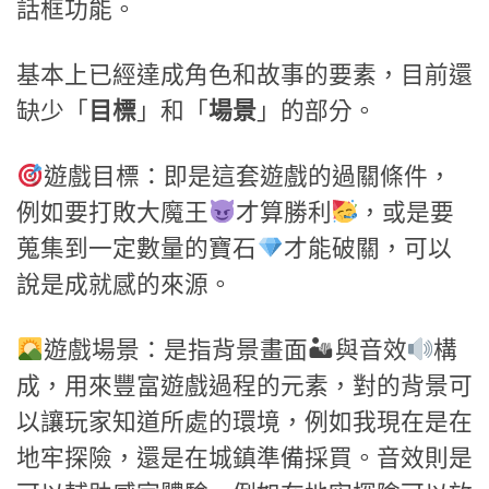
話框功能。
基本上已經達成角色和故事的要素，目前還
缺少「
目標
」和「
場景
」的部分。
遊戲目標：即是這套遊戲的過關條件，
例如要打敗大魔王
才算勝利
，或是要
蒐集到一定數量的寶石
才能破關，可以
說是成就感的來源。
遊戲場景：是指背景畫面🏜與音效
構
成，用來豐富遊戲過程的元素，對的背景可
以讓玩家知道所處的環境，例如我現在是在
地牢探險，還是在城鎮準備採買。音效則是